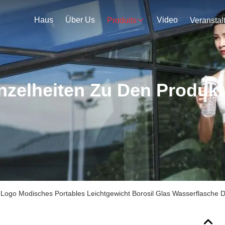
Haus
Über Us
Video
Produits
nzelheiten Zu Den Produk
s Logo Modisches Portables Leichtgewicht Borosil Glas Wasserflasche D