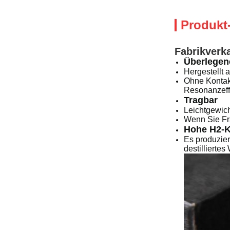
Produkt
Fabrikverk
Überlegen
Hergestellt 
Ohne Kontak
Resonanzeff
Tragbar
Leichtgewich
Wenn Sie Fr
Hohe H2-Ko
Es produzier
destillierte