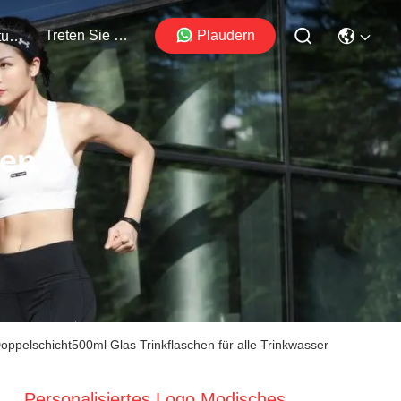
Treten Sie Mit Uns In Verbindung
Plaudern
Veranstaltungen
ten
oppelschicht500ml Glas Trinkflaschen für alle Trinkwasser
Personalisiertes Logo Modisches