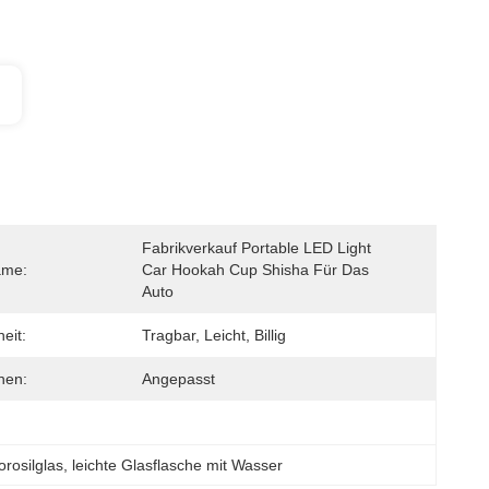
Fabrikverkauf Portable LED Light 
ame:
Car Hookah Cup Shisha Für Das 
Auto
eit:
Tragbar, Leicht, Billig
nen:
Angepasst
rosilglas
, 
leichte Glasflasche mit Wasser