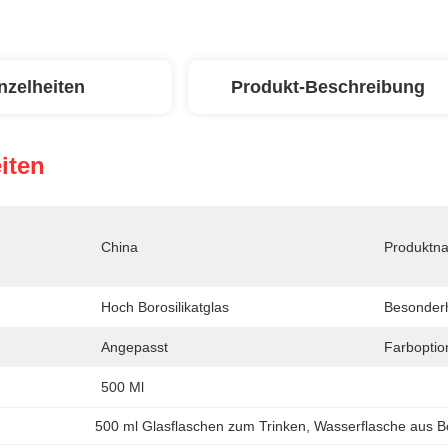
nzelheiten
Produkt-Beschreibung
iten
China
Produktn
Hoch Borosilikatglas
Besonderh
Angepasst
Farboptio
500 Ml
500 ml Glasflaschen zum Trinken
, 
Wasserflasche aus Bo