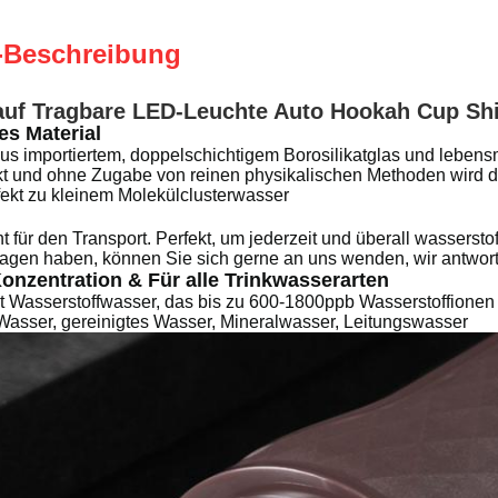
-Beschreibung
auf Tragbare LED-Leuchte Auto Hookah Cup Sh
es Material
aus importiertem, doppelschichtigem Borosilikatglas und lebens
t und ohne Zugabe von reinen physikalischen Methoden wird d
ekt zu kleinem Molekülclusterwasser
t für den Transport. Perfekt, um jederzeit und überall wassersto
agen haben, können Sie sich gerne an uns wenden, wir antwor
nzentration & Für alle Trinkwasserarten
t Wasserstoffwasser, das bis zu 600-1800ppb Wasserstoffionen e
s Wasser, gereinigtes Wasser, Mineralwasser, Leitungswasser