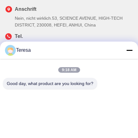
Anschrift
Nein, nicht wirklich.53, SCIENCE AVENUE, HIGH-TECH
DISTRICT, 230008, HEFEI, ANHUI, China
Tel.
86--13966651425
Teresa
E-Mail-Adresse
ryan@fuguangchina.com
9:18 AM
Good day, what product are you looking for?
Privacy policy
|
Sitemap
| Gute Qualität Chinas
Edelstahlwasserflasche Lieferant. Copyright-© 2024-2026 Anhui
Fuguang Import and Export Trading Co., Ltd. . Alle Rechte
vorbehalten.