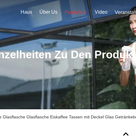
Haus
Über Us
Video
Produits
nzelheiten Zu Den Produk
e Glasflasche Glasflasche Eiskaffee Tassen mit Deckel Glas Getränkebe