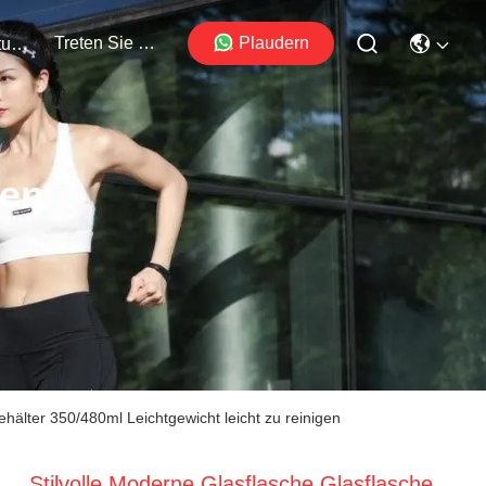
Treten Sie Mit Uns In Verbindung
Plaudern
Veranstaltungen
ten
hälter 350/480ml Leichtgewicht leicht zu reinigen
Stilvolle Moderne Glasflasche Glasflasche