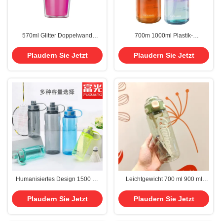
570ml Glitter Doppelwand
700m 1000ml Plastik-
Isolierte Plastik-Wasserflasche
Wasserflasche Großkapazität
Stilvolle moderne Glitter-
Portable Outdoor Sport Gradient
Plaudern Sie Jetzt
Plaudern Sie Jetzt
Wasserflasche mit GRS 100%
Farbe Wasserflasche
BPA-frei
Umweltschutz und Gesundheit
Humanisiertes Design 1500 ml
Leichtgewicht 700 ml 900 ml
Wasserflasche Großkapazität
Raum Männer und Frauen Sport
Plastik Tragbarer Raum
Große Workout-Wasserflasche
Plaudern Sie Jetzt
Plaudern Sie Jetzt
Übergroßer 1,5 Liter
mit Stroh Outdoor
Wasserflasche mit Griff
Kletterwasserflasche leicht zu