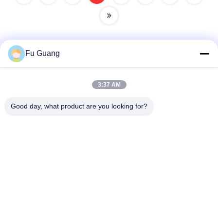
Fu Guang
Schnelle Kontaktaufnahme
3:37 AM
Anschrift
Good day, what product are you looking for?
Nein, nicht wirklich.53, SCIENCE AVENUE, HIGH-TECH
DISTRICT, 230008, HEFEI, ANHUI, China
Tel.
86--13966651425
E-Mail-Adresse
ryan@fuguangchina.com