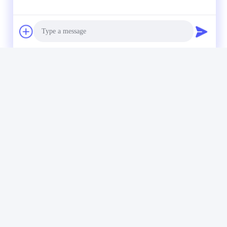
Photo
Video Call
Audio Call