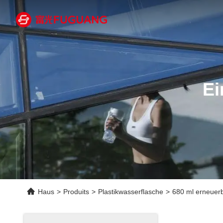
Ei
Haus
>
Produits
>
Plastikwasserflasche
>
680 ml erneuerb