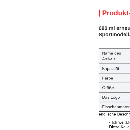
Produkt
680 ml erneu
Sportmodell
Name des
Artikels
Kapazität
Farbe
Größe
Das Logo
Flaschenmateri
englische Beschr
- Ich weiß.
Diese Kolle