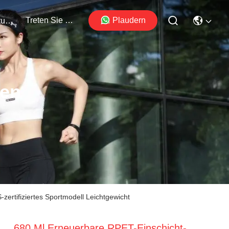
Treten Sie Mit Uns In Verbindung
Plaudern
Veranstaltungen
ten
ertifiziertes Sportmodell Leichtgewicht
680 Ml Erneuerbare RPET-Einschicht-