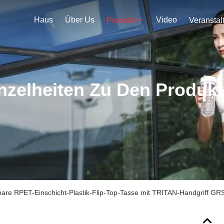
Haus
Über Us
Video
Produits
nzelheiten Zu Den Produk
are RPET-Einschicht-Plastik-Flip-Top-Tasse mit TRITAN-Handgriff GRS-z