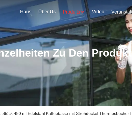
Haus
Über Us
Video
Produits
nzelheiten Zu Den Produk
 1 Stück 480 ml Edelstahl Kaffeetasse mit Strohdeckel Thermosbecher 