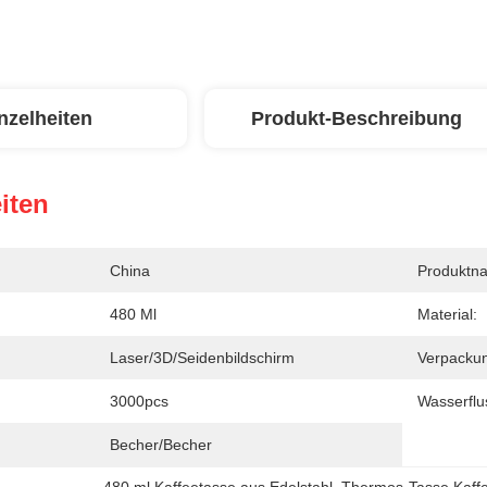
nzelheiten
Produkt-Beschreibung
iten
China
Produktn
480 Ml
Material:
Laser/3D/Seidenbildschirm
Verpacku
3000pcs
Wasserfl
Becher/Becher