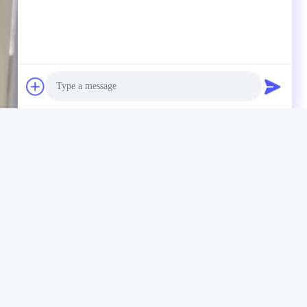
Photo
Video Call
Audio Call