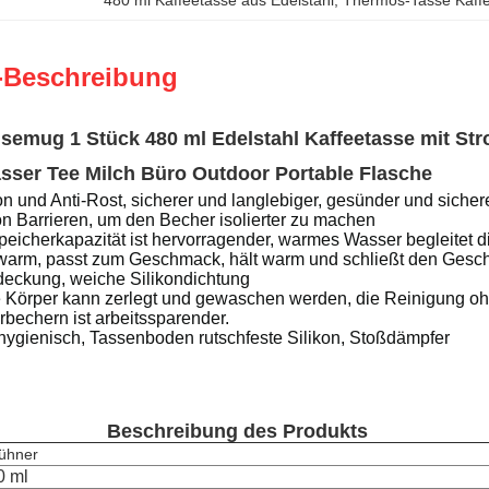
480 ml Kaffeetasse aus Edelstahl
, 
Thermos-Tasse Kaffe
-Beschreibung
eisemug 1 Stück 480 ml Edelstahl Kaffeetasse mit St
sser Tee Milch Büro Outdoor Portable Flasche
on und Anti-Rost, sicherer und langlebiger, gesünder und sicher
n Barrieren, um den Becher isolierter zu machen
icherkapazität ist hervorragender, warmes Wasser begleitet d
, warm, passt zum Geschmack, hält warm und schließt den Gesch
eckung, weiche Silikondichtung
 Körper kann zerlegt und gewaschen werden, die Reinigung oh
echern ist arbeitssparender.
ygienisch, Tassenboden rutschfeste Silikon, Stoßdämpfer
Beschreibung des Produkts
ühner
0 ml