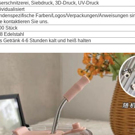
serschnitzerei, Siebdruck, 3D-Druck, UV-Druck
ividualisiert
ndenspezifische Farben/Logos/Verpackungen/Anweisungen sind
te kontaktieren Sie uns.
00 Stück
8 Edelstahl
s Getränk 4-6 Stunden kalt und heiß halten