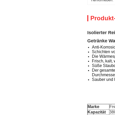
Hervorheben:
Produkt
Isolierter R
Getränke Wa
Anti-Korrosi
Schichten vo
Die Wärmespe
Frisch, kalt
Süße Staubd
Der gesamte
Durchmesserb
Sauber und h
Marke
F
H
Kapazität
38