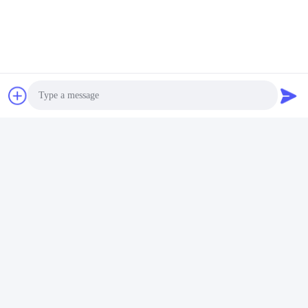
Photo
Video Call
Audio Call