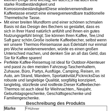
starke Rostbeständigkeit und
KorrosionsbeständigkeitDiese wiederverwendbare
Kaffeetasse ersetzt eine einwegverwendbare traditionelle
Thermetische Tasse.
Mit einer breiten Mundform und einer schönen schmalen
Basis ist das Design des Bechers so gestaltet, dass es
sich in Ihrer Hand natürlich anfühlt und Ihnen ein gutes
Nutzungsgefühl bringt; Sie können Ihren Kaffee, Tee,Und
Saft ganz schön.Große isolierte Kaffeebecher, selbst wenn
wir unsere Thermos-Reisemasse aus Edelstahl nur einmal
pro Woche wiederverwenden, würde es einen großen
Unterschied machen, und denken Sie an all das Geld, das
Sie für Kaffee sparen!
Perfekte Kaffee-Reisemug ist ideal für Outdoor-Abenteuer
und passt zu den meisten Fahrzeug-Taschenhaltern,
Zuhause, Büro, Partys, Ausflüge, Camping, Reisen, im
Auto, am Strand, Wandern, Sportaktivität,PicknicksDas ist
robuste und langlebige Qualität, sorgfältig konzipiert,
langlebig, stürzfeste und rostfeste.Dieser Kaffeebecher-
Thermos ist auch ideal für Weihnachten., Neujahr,
Geburtstagsgeschenke, Geschäftsgeschenke und
Familiengeschenke.
Beschreibung des Produkts
Marke
F
Hühner