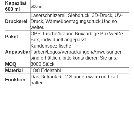
Kapazität
600 ml
600 ml
Laserschnitzerei, Siebdruck, 3D-Druck, UV-
Druckerei
Druck, Wärmeübertragungsdruck,
Und so
weiter.
OPP-Tasche/braune Box/farbige Box/weiße
Paket
Box, individuell angepasst
Kundenspezifische
Anpassbar
Farben/Logos/Verpackungen/Anweisungen
sind erhältlich, bitte kontaktieren Sie uns.
MOQ
3000 Stück
Material
18/8 Edelstahl
Das Getränk 6-12 Stunden warm und kalt
Funktion
halten