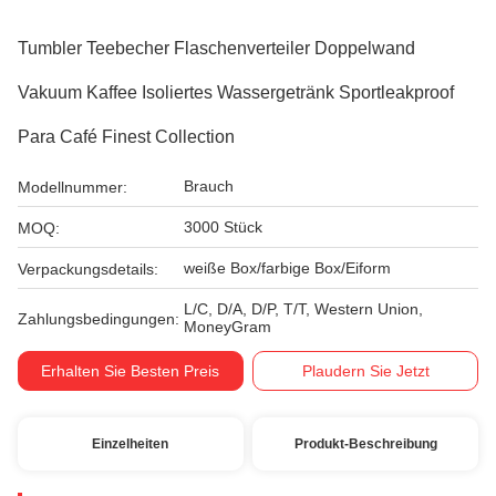
Tumbler Teebecher Flaschenverteiler Doppelwand
Vakuum Kaffee Isoliertes Wassergetränk Sportleakproof
Para Café Finest Collection
Brauch
Modellnummer:
3000 Stück
MOQ:
weiße Box/farbige Box/Eiform
Verpackungsdetails:
L/C, D/A, D/P, T/T, Western Union,
Zahlungsbedingungen:
MoneyGram
Erhalten Sie Besten Preis
Plaudern Sie Jetzt
Einzelheiten
Produkt-Beschreibung