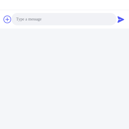
Photo
Video Call
Audio Call