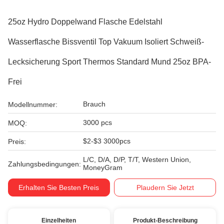
25oz Hydro Doppelwand Flasche Edelstahl
Wasserflasche Bissventil Top Vakuum Isoliert Schweiß-
Lecksicherung Sport Thermos Standard Mund 25oz BPA-
Frei
Brauch
Modellnummer:
3000 pcs
MOQ:
$2-$3 3000pcs
Preis:
L/C, D/A, D/P, T/T, Western Union,
Zahlungsbedingungen:
MoneyGram
Erhalten Sie Besten Preis
Plaudern Sie Jetzt
Einzelheiten
Produkt-Beschreibung