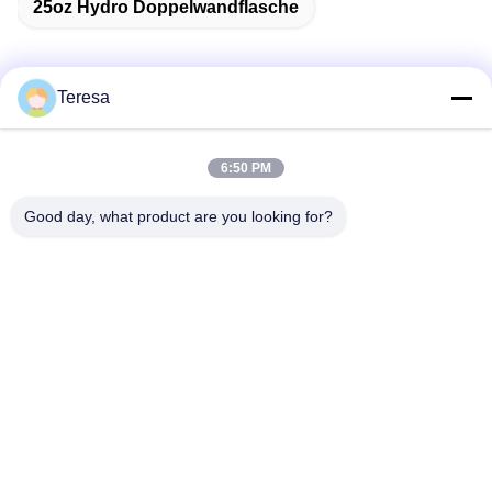
25oz Hydro Doppelwandflasche
Teresa
Schnelle Kontaktaufnahme
6:50 PM
Anschrift
Good day, what product are you looking for?
Nein, nicht wirklich.53, SCIENCE AVENUE, HIGH-TECH
DISTRICT, 230008, HEFEI, ANHUI, China
Tel.
86--13966651425
E-Mail-Adresse
ryan@fuguangchina.com