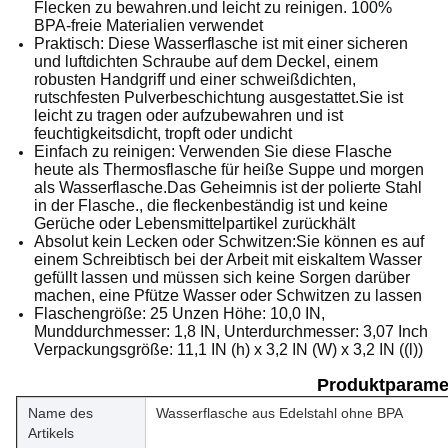
Flecken zu bewahren.und leicht zu reinigen. 100%
BPA-freie Materialien verwendet
Praktisch: Diese Wasserflasche ist mit einer sicheren
und luftdichten Schraube auf dem Deckel, einem
robusten Handgriff und einer schweißdichten,
rutschfesten Pulverbeschichtung ausgestattet.Sie ist
leicht zu tragen oder aufzubewahren und ist
feuchtigkeitsdicht, tropft oder undicht
Einfach zu reinigen: Verwenden Sie diese Flasche
heute als Thermosflasche für heiße Suppe und morgen
als Wasserflasche.Das Geheimnis ist der polierte Stahl
in der Flasche., die fleckenbeständig ist und keine
Gerüche oder Lebensmittelpartikel zurückhält
Absolut kein Lecken oder Schwitzen:Sie können es auf
einem Schreibtisch bei der Arbeit mit eiskaltem Wasser
gefüllt lassen und müssen sich keine Sorgen darüber
machen, eine Pfütze Wasser oder Schwitzen zu lassen
Flaschengröße: 25 Unzen Höhe: 10,0 IN,
Munddurchmesser: 1,8 IN, Unterdurchmesser: 3,07 Inch
Verpackungsgröße: 11,1 IN (h) x 3,2 IN (W) x 3,2 IN ((l))
Produktparame
Name des
Wasserflasche aus Edelstahl ohne BPA
Artikels