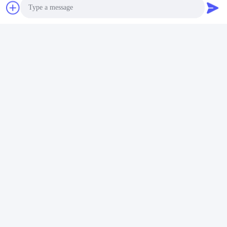
Photo
Video Call
Audio Call