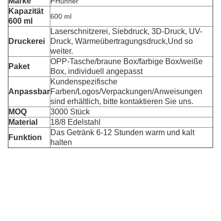
Marke
F
Hühner
Kapazität
600 ml
600 ml
Laserschnitzerei, Siebdruck, 3D-Druck, UV-
Druckerei
Druck, Wärmeübertragungsdruck,
Und so
weiter.
OPP-Tasche/braune Box/farbige Box/weiße
Paket
Box, individuell angepasst
Kundenspezifische
Anpassbar
Farben/Logos/Verpackungen/Anweisungen
sind erhältlich, bitte kontaktieren Sie uns.
MOQ
3000 Stück
Material
18/8 Edelstahl
Das Getränk 6-12 Stunden warm und kalt
Funktion
halten