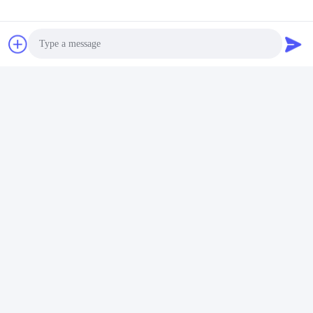
Photo
Video Call
Audio Call