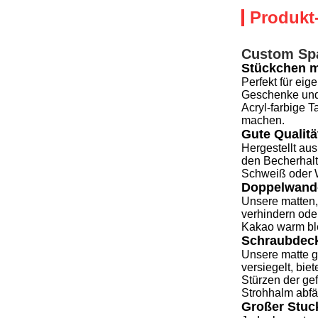
Produkt
Custom Spar
Stückchen m
Perfekt für eig
Geschenke und 
Acryl-farbige T
machen.
Gute Qualitä
Hergestellt aus
den Becherhalt
Schweiß oder W
Doppelwan
Unsere matten,
verhindern ode
Kakao warm ble
Schraubdec
Unsere matte g
versiegelt, bi
Stürzen der gef
Strohhalm abfäl
Großer Stuc