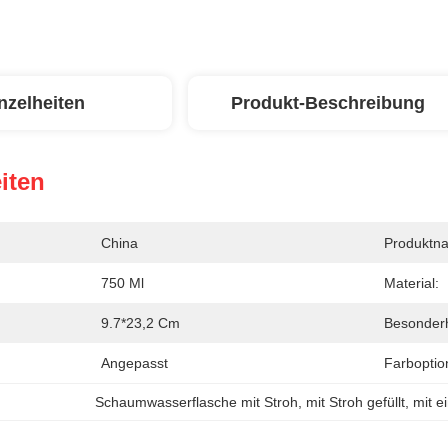
nzelheiten
Produkt-Beschreibung
iten
China
Produktn
750 Ml
Material:
9.7*23,2 Cm
Besonderh
Angepasst
Farboptio
Schaumwasserflasche mit Stroh
, 
mit Stroh gefüllt
, 
mit e