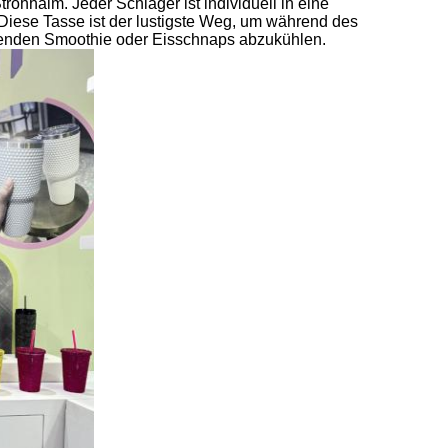
hhalm. Jeder Schläger ist individuell in eine
. Diese Tasse ist der lustigste Weg, um während des
schenden Smoothie oder Eisschnaps abzukühlen.