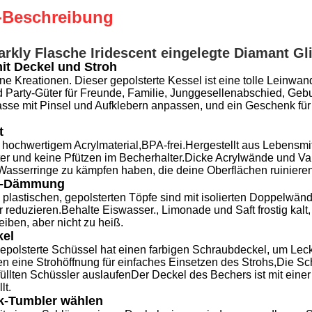
-Beschreibung
kly Flasche Iridescent eingelegte Diamant Glit
it Deckel und Stroh
ene Kreationen. Dieser gepolsterte Kessel ist eine tolle Leinwa
Party-Güter für Freunde, Familie, Junggesellenabschied, Gebur
asse mit Pinsel und Aufklebern anpassen, und ein Geschenk für 
t
 hochwertigem Acrylmaterial,BPA-frei.Hergestellt aus Lebensmit
er und keine Pfützen im Becherhalter.Dicke Acrylwände und Va
asserringe zu kämpfen haben, die deine Oberflächen ruinieren
d-Dämmung
 plastischen, gepolsterten Töpfe sind mit isolierten Doppelwän
r reduzieren.Behalte Eiswasser., Limonade und Saft frostig kal
iben, aber nicht zu heiß.
kel
epolsterte Schüssel hat einen farbigen Schraubdeckel, um Leckag
eten eine Strohöffnung für einfaches Einsetzen des Strohs,Die
üllten Schüssler auslaufenDer Deckel des Bechers ist mit einer
lt.
k-Tumbler wählen