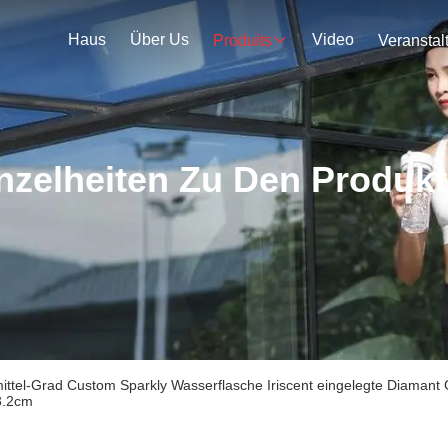
Haus
Über Us
Video
Produits
nzelheiten Zu Den Produk
ttel-Grad Custom Sparkly Wasserflasche Iriscent eingelegte Diamant Gli
23.2cm