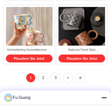
Tee Tasse
Schmetterling Keramikbecher mit
National Trend Style
USB-Heizsockel 300ml
Kartenkeramik Tassen und Teller
Plaudern Sie Jetzt
Plaudern Sie Jetzt
mit LIDS, Löffel, große runde
Griffe, Tassen, Büro-Kaffee-
Tassen und Home Drinking
Tassen Custom Keramik Tassen
1
2
3
Fu Guang
Schnelle Kontaktaufnahme