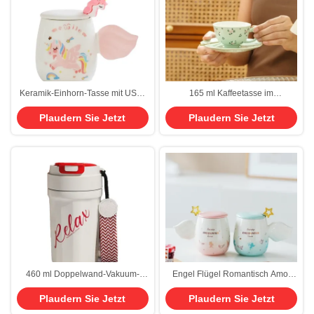
Keramik-Einhorn-Tasse mit USB-
165 ml Kaffeetasse im
Heizsockel 300ml
europäischen Stil mit Löffel und
Plaudern Sie Jetzt
Plaudern Sie Jetzt
Teller
460 ml Doppelwand-Vakuum-
Engel Flügel Romantisch Amor
Leckage-Proof-Kaffee-Tumbler
Paar Tasse Farbverlauf Keramik
Plaudern Sie Jetzt
Plaudern Sie Jetzt
Thermos 16 Oz Edelstahl-
Cartoon Becher mit Deckel Löffel
isolierter Tumbler mit Flip-Lad
für Männer und Frauen Blumen