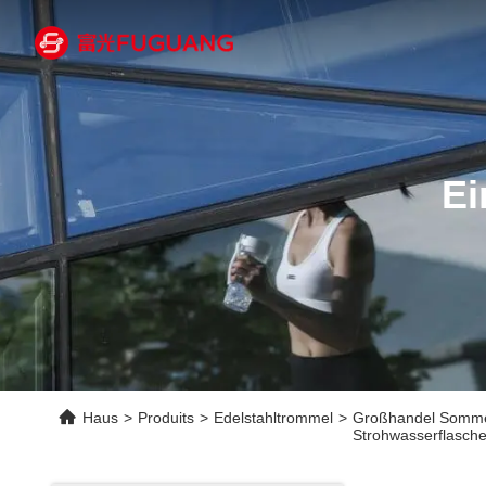
Ei
Haus
>
Produits
>
Edelstahltrommel
>
Großhandel Sommer
Strohwasserflasch