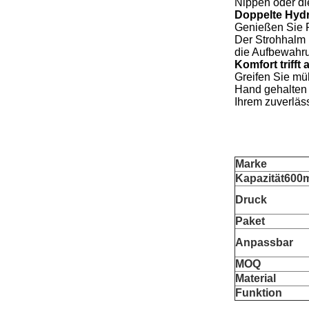
Nippen oder d
Doppelte Hydr
Genießen Sie F
Der Strohhalm 
die Aufbewahru
Komfort trifft 
Greifen Sie müh
Hand gehalten 
Ihrem zuverläss
Marke
Kapazität600
Druck
Paket
Anpassbar
MOQ
Material
Funktion