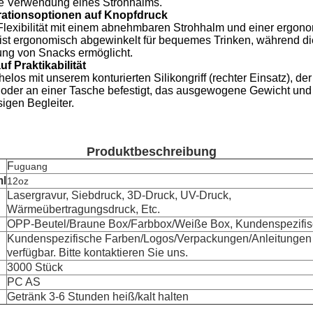
ie Verwendung eines Strohhalms.
ationsoptionen auf Knopfdruck
lexibilität mit einem abnehmbaren Strohhalm und einer ergonom
ist ergonomisch abgewinkelt für bequemes Trinken, während d
ng von Snacks ermöglicht.
auf Praktikabilität
elos mit unserem konturierten Silikongriff (rechter Einsatz), de
oder an einer Tasche befestigt, das ausgewogene Gewicht und 
igen Begleiter.
Produktbeschreibung
F
uguang
ml
12oz
Lasergravur, Siebdruck, 3D-Druck, UV-Druck,
Wärmeübertragungsdruck,
Etc.
OPP-Beutel/Braune Box/Farbbox/Weiße Box, Kundenspezifi
Kundenspezifische Farben/Logos/Verpackungen/Anleitungen
verfügbar. Bitte kontaktieren Sie uns.
3000 Stück
PC AS
Getränk 3-6 Stunden heiß/kalt halten