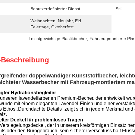
Benutzerdefinierter Dienst
Stil:
Weihnachten, Neujahr, Eid 
Feiertage, Oktoberfest
Leichtgewichtige Plastikbecher
, 
Fahrzeugmontierte Plas
-Beschreibung
reifender doppelwandiger Kunststoffbecher, leicht
chteter Wasserbecher mit Fahrzeug-montiertem ma
igter Hydrationsbegleiter
unseren lavendelfarbenen Premium-Becher, der entwickelt wurde
urde mit einem eleganten Lavendel-Finish und einer verstärkten 
s Ethos „Durchdachte Details“ zeigt sich in jedem Merkmal und 
eiz.
elter Deckel für problemloses Tragen
Versiegelungsdeckel, der in unserem kreisförmigen Einsatz hervo
ts oder den Bürogebrauch, sein sicherer Verschluss hält Flüssi