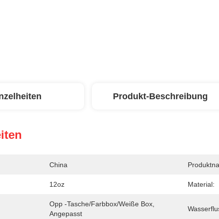
nzelheiten
Produkt-Beschreibung
iten
China
Produktn
12oz
Material:
Opp -Tasche/Farbbox/weiße Box, 
Wasserfl
Angepasst