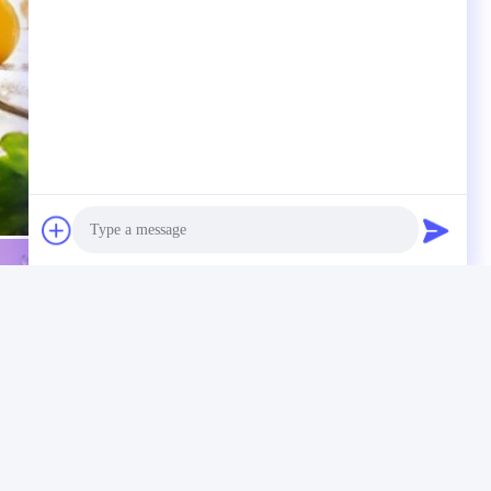
Photo
Video Call
Audio Call