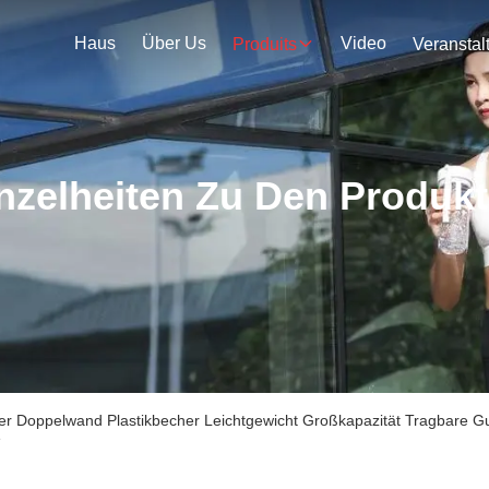
Haus
Über Us
Video
Produits
nzelheiten Zu Den Produk
 Doppelwand Plastikbecher Leichtgewicht Großkapazität Tragbare Gu
e